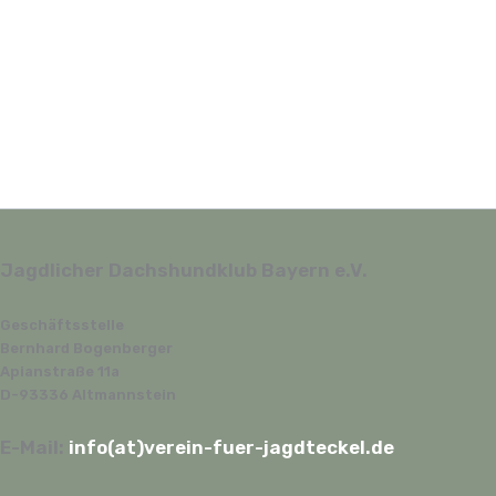
Jagdlicher Dachshundklub Bayern e.V.
Geschäftsstelle
Bernhard Bogenberger
Apianstraße 11a
D-93336 Altmannstein
E-Mail:
info(at)verein-fuer-jagdteckel.de