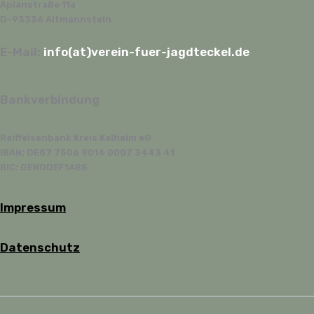
Apianstraße 11a
D-93336 Altmannstein
E-Mail:
info(at)verein-fuer-jagdteckel.de
Bankverbindung
Raiffeisenbank Kreis Kelheim eG
IBAN: DE87 7506 9014 0007 3443 41
BIC: GENODEF1ABS
Impressum
Datenschutz