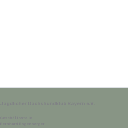
Jagdlicher Dachshundklub Bayern e.V.
Geschäftsstelle
Bernhard Bogenberger