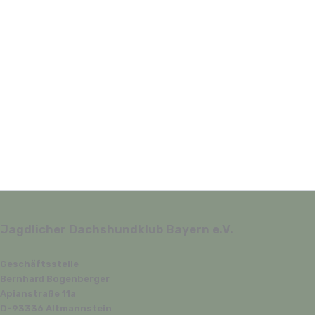
Jagdlicher Dachshundklub Bayern e.V.
Geschäftsstelle
Bernhard Bogenberger
Apianstraße 11a
D-93336 Altmannstein