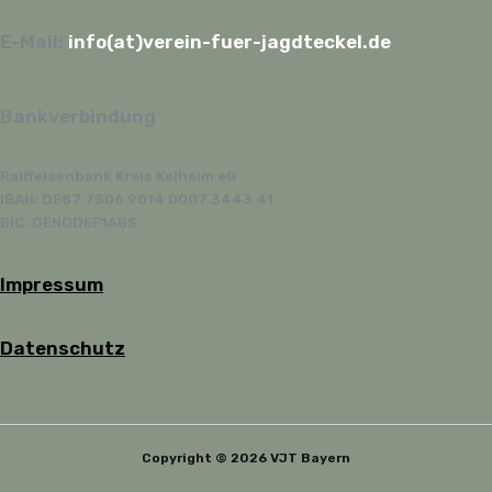
E-Mail:
info(at)verein-fuer-jagdteckel.de
Bankverbindung
Raiffeisenbank Kreis Kelheim eG
IBAN: DE87 7506 9014 0007 3443 41
BIC: GENODEF1ABS
Impressum
Datenschutz
Copyright © 2026 VJT Bayern