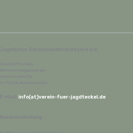
Jagdlicher Dachshundklub Bayern e.V.
Geschäftsstelle
Bernhard Bogenberger
Apianstraße 11a
D-93336 Altmannstein
E-Mail:
info(at)verein-fuer-jagdteckel.de
Bankverbindung