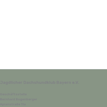
Jagdlicher Dachshundklub Bayern e.V.
Geschäftsstelle
Bernhard Bogenberger
Apianstraße 11a