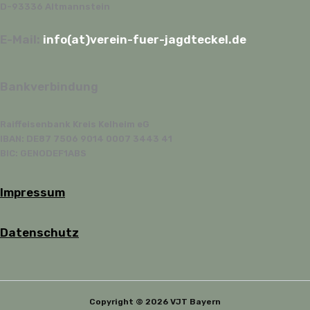
D-93336 Altmannstein
E-Mail:
info(at)verein-fuer-jagdteckel.de
Bankverbindung
Raiffeisenbank Kreis Kelheim eG
IBAN: DE87 7506 9014 0007 3443 41
BIC: GENODEF1ABS
Impressum
Datenschutz
Copyright © 2026 VJT Bayern